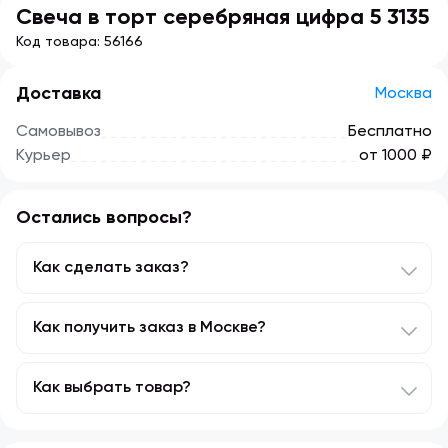
Свеча в торт серебряная цифра 5 3135
Код товара:
56166
Доставка
Москва
Самовывоз
Бесплатно
Курьер
от 1000 ₽
Остались вопросы?
Как сделать заказ?
Подобрать в каталоге или с помощью
Как получить заказ в Москве?
поисковика нужный товар.
Нажать кнопку «КУПИТЬ».
Доставляем заказы в Москве в пределах МКАД и в
Как выбрать товар?
Перейти в корзину и оформить заказ.
Красногорске с 10:00 до 23:00. Возможна
экспресс-доставка и доставка ночью.
Минимальная сумма заказа 300 руб.
Не знаете, что выбрать? Наши менеджеры имеют