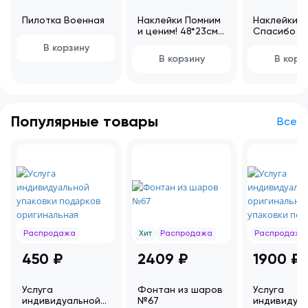
Пилотка Военная
Наклейки Помним
Наклейки
и ценим! 48*23см
Спасибо Ва
CSQ00003
48*23см
В корзину
CSQ00017
В корзину
В корз
Популярные товары
Все
Распродажа
Хит
Распродажа
Распродажа
450 ₽
2409 ₽
1900 ₽
Услуга
Фонтан из шаров
Услуга
индивидуальной
№67
индивидуа